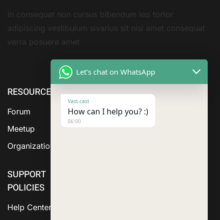
In consequat non cursus bibendum leo tortor
adipiscing vestibulum sivarius sit nisi amet consequat
verra posuere amet
Let's chat on WhatsApp
RESOURCE
ABOUT US
SERVICES
Vast-cast
How can I help you? :)
Forum
06:00
Meetup
Organization
SUPPORT
POLICIES
Help Center