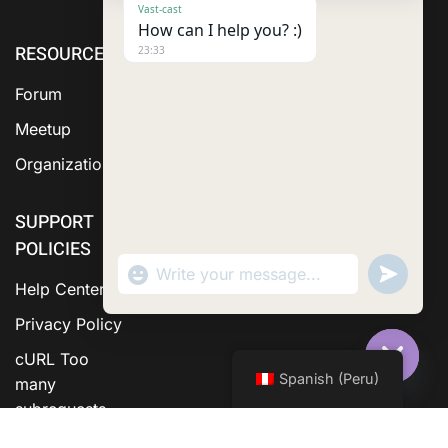
Vast-cast
How can I help you? :)
RESOURCE
cURL Too
cURL Too
23:33
many
many
Forum
subrequests.
subrequests.
Meetup
Organization
SUPPORT
POLICIES
"+chaty_settings.lang.emoji_picker+"
Send
WhatsApp Message
WhatsA
Help Center
Messag
Privacy Policy
cURL Too
Spanish (Peru)
many
Hide C
subrequests.