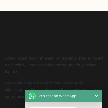
Lorem ipsum dolor sit amet, consectetur adipiscing elit
ut elit tellus, luctus nec ullamcorper mattis, pulvinar
dapibus.
In consequat non cursus bibendum leo tortor
adipiscing vestibulum sivarius sit nisi amet consequat
Let's chat on WhatsApp
verra posuere amet