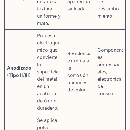
crear una
apariencia
de
textura
satinada
deslumbra
uniforme y
miento
mate.
Proceso
electroquí
mico que
Component
Resistencia
convierte
es
extrema a
la
aeroespaci
Anodizado
la
superficie
ales,
(Tipo II/III)
corrosión,
del metal
electrónica
opciones
en un
de
de color
acabado
consumo
de óxido
duradero.
Se aplica
polvo