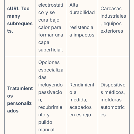
electrostáti
Alta
cURL Too
Carcasas
co y se
durabilidad
many
industriales
cura bajo
,
subreques
, equipos
calor para
resistencia
ts.
exteriores
formar una
a impactos
capa
superficial.
Opciones
especializa
das
incluyendo
Rendimient
Dispositivo
Tratamient
passivació
o a
s médicos,
os
n,
medida,
molduras
personaliz
recubrimie
acabados
automotric
ados
nto y
en espejo
es
pulido
manual