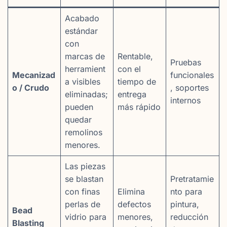
Acabado
estándar
con
marcas de
Rentable,
Pruebas
herramient
con el
Mecanizad
funcionales
a visibles
tiempo de
o / Crudo
, soportes
eliminadas;
entrega
internos
pueden
más rápido
quedar
remolinos
menores.
Las piezas
se blastan
Pretratamie
con finas
Elimina
nto para
perlas de
defectos
pintura,
Bead
vidrio para
menores,
reducción
Blasting