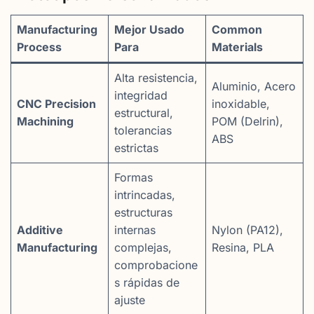
Manufacturing
Mejor Usado
Common
Process
Para
Materials
Alta resistencia,
Aluminio, Acero
integridad
CNC Precision
inoxidable,
estructural,
Machining
POM (Delrin),
tolerancias
ABS
estrictas
Formas
intrincadas,
estructuras
Additive
internas
Nylon (PA12),
Manufacturing
complejas,
Resina, PLA
comprobacione
s rápidas de
ajuste