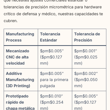
que necesites ajustes comerciales estándar o
tolerancias de precisión micrométrica para hardware
crítico de defensa y médico, nuestras capacidades te
cubren.
Manufacturing
Tolerancia
Tolerancia de
Process
Estándar
Precisión
Mecanizado
$pm$0.005″
$pm$0.001″
CNC de alta
($pm$0.127
($pm$0.025
velocidad
mm)
mm)
Additive
$pm$0.005″
$pm$0.002″
Manufacturing
para la primera
($pm$0.050
(3D Printing)
pulgada
mm)
Prototipado
$pm$0.010″
$pm$0.005″
rápido de
($pm$0.254
($pm$0.127
chapa metálica
mm)
mm)