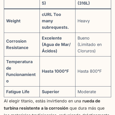
5)
(316L)
cURL Too
Weight
many
Heavy
subrequests.
Excelente
Bueno
Corrosion
(Agua de Mar/
(Limitado en
Resistance
Ácidos)
Cloruros)
Temperatura
de
Hasta 1000°F
Hasta 800°F
Funcionamient
o
Fatigue Life
Superior
Moderate
Al elegir titanio, estás invirtiendo en una
rueda de
turbina resistente a la corrosión
que dura más que