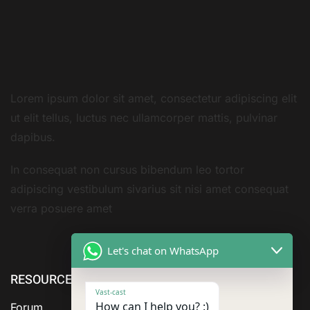
Lorem ipsum dolor sit amet, consectetur adipiscing elit
ut elit tellus, luctus nec ullamcorper mattis, pulvinar
dapibus.
In consequat non cursus bibendum leo tortor
adipiscing vestibulum sivarius sit nisi amet consequat
verra posuere amet
Let's chat on WhatsApp
RESOURCE
ABOUT US
SERVICES
Vast-cast
How can I help you? :)
Forum