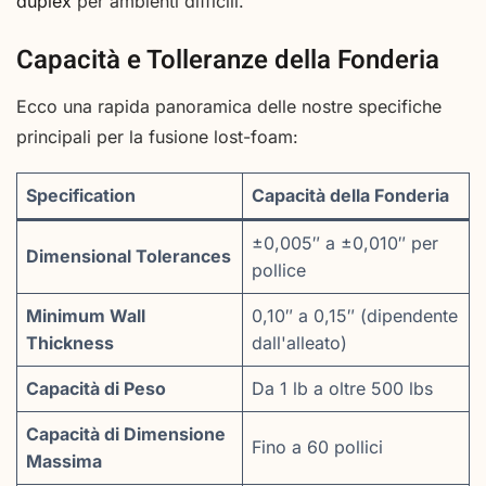
duplex
per ambienti difficili.
Capacità e Tolleranze della Fonderia
Ecco una rapida panoramica delle nostre specifiche
principali per la fusione lost-foam:
Specification
Capacità della Fonderia
±0,005″ a ±0,010″ per
Dimensional Tolerances
pollice
Minimum Wall
0,10″ a 0,15″ (dipendente
Thickness
dall'alleato)
Capacità di Peso
Da 1 lb a oltre 500 lbs
Capacità di Dimensione
Fino a 60 pollici
Massima