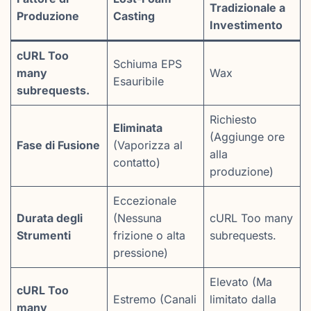
Tradizionale a
Produzione
Casting
Investimento
cURL Too
Schiuma EPS
many
Wax
Esauribile
subrequests.
Richiesto
Eliminata
(Aggiunge ore
Fase di Fusione
(Vaporizza al
alla
contatto)
produzione)
Eccezionale
Durata degli
(Nessuna
cURL Too many
Strumenti
frizione o alta
subrequests.
pressione)
Elevato (Ma
cURL Too
Estremo (Canali
limitato dalla
many