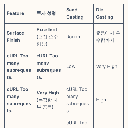
Sand
Die
Feature
투자 성형
Casting
Casting
Excellent
Surface
좋음에서 우
(근접 순수
Rough
Finish
수함까지
형상)
cURL Too
cURL Too
many
many
Low
Very High
subreques
subreques
ts.
ts.
cURL Too
cURL Too
Very High
many
many
(복잡한 내
High
subreques
subrequest
부 공동)
ts.
s.
cURL Too