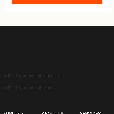
cURL Too many subrequests.
cURL Too many subrequests.
cURL Too
ABOUT US
SERVICES