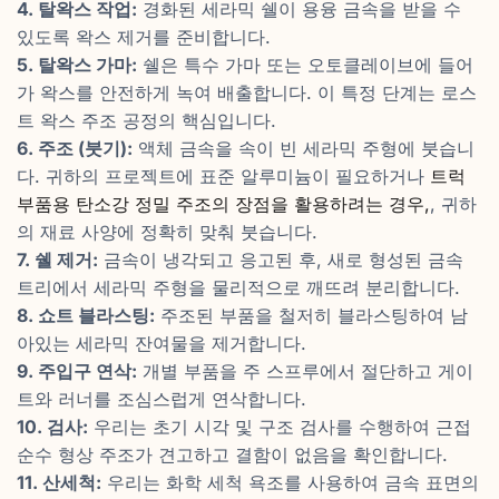
4. 탈왁스 작업:
경화된 세라믹 쉘이 용융 금속을 받을 수
있도록 왁스 제거를 준비합니다.
5. 탈왁스 가마:
쉘은 특수 가마 또는 오토클레이브에 들어
가 왁스를 안전하게 녹여 배출합니다. 이 특정 단계는 로스
트 왁스 주조 공정의 핵심입니다.
6. 주조 (붓기):
액체 금속을 속이 빈 세라믹 주형에 붓습니
다. 귀하의 프로젝트에 표준 알루미늄이 필요하거나
트럭
부품용 탄소강 정밀 주조의 장점을 활용하려는 경우,
, 귀하
의 재료 사양에 정확히 맞춰 붓습니다.
7. 쉘 제거:
금속이 냉각되고 응고된 후, 새로 형성된 금속
트리에서 세라믹 주형을 물리적으로 깨뜨려 분리합니다.
8. 쇼트 블라스팅:
주조된 부품을 철저히 블라스팅하여 남
아있는 세라믹 잔여물을 제거합니다.
9. 주입구 연삭:
개별 부품을 주 스프루에서 절단하고 게이
트와 러너를 조심스럽게 연삭합니다.
10. 검사:
우리는 초기 시각 및 구조 검사를 수행하여 근접
순수 형상 주조가 견고하고 결함이 없음을 확인합니다.
11. 산세척:
우리는 화학 세척 욕조를 사용하여 금속 표면의