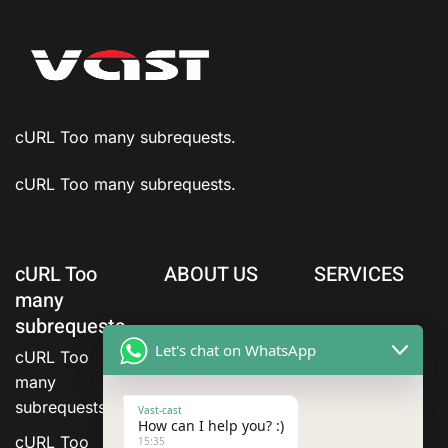
cURL Too many subrequests.
cURL Too many subrequests.
cURL Too
ABOUT US
SERVICES
many
subrequests.
Let's chat on WhatsApp
cURL Too
many
subrequests.
Vast-cast
How can I help you? :)
cURL Too
15:35